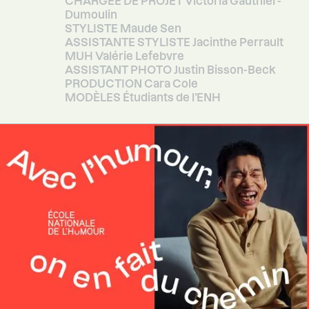
CHARGÉE DE PROJET Victoria Gauthier-
Dumoulin
STYLISTE Maude Sen
ASSISTANTE STYLISTE Jacinthe Perrault
MUH Valérie Lefebvre
ASSISTANT PHOTO Justin Bisson-Beck
PRODUCTION Cara Cole
MODÈLES Étudiants de l’ENH