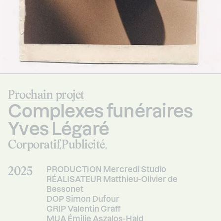
Prochain projet
Complexes funéraires
Yves Légaré
Corporatif
Publicité
,
,
2025
PRODUCTION Mercredi Studio
RÉALISATEUR Matthieu-Olivier de
Bessonet
DOP Simon Dufour
GRIP Valentin Graff
MUA Émilie Aszalos-Hald