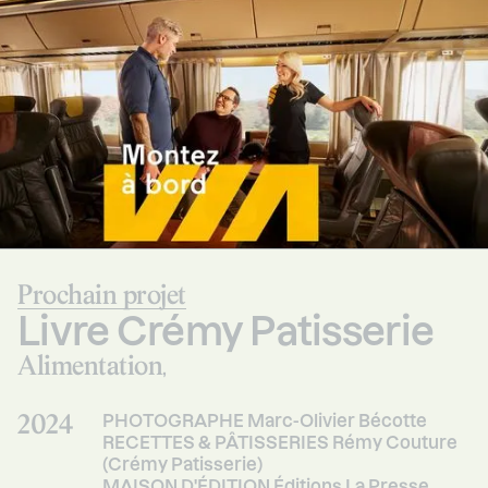
Prochain projet
Livre Crémy Patisserie
Alimentation
,
2024
PHOTOGRAPHE Marc-Olivier Bécotte
RECETTES & PÂTISSERIES Rémy Couture
(Crémy Patisserie)
MAISON D'ÉDITION Éditions La Presse