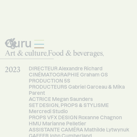
Guru
Art & culture
Food & beverages
Mercredi
,
,
Studio
2023
DIRECTEUR Alexandre Richard
CINÉMATOGRAPHIE Graham GS
PRODUCTION 5S
PRODUCTEURS Gabriel Garceau & Mika
Parent
ACTRICE Megan Saunders
SET DESIGN, PROPS & STYLISME
Mercredi Studio
PROPS VFX DESIGN Roxanne Chagnon
HMU Marianne Pelletier
ASSISTANTE CAMÉRA Mathilde Lytwynuk
GAFFER John Cumberland