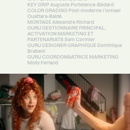
KEY GRIP Auguste Portelance-Bédard
COLOR GRADING Post-moderne / Ismael
Ouattara-Baldé
MONTAGE Alexandre Richard
GURU GESTIONNAIRE PRINCIPAL,
ACTIVATION MARKETING ET
PARTENARIATS Sam Cormier
GURU DESIGNER GRAPHIQUE Dominique
Brabant
GURU COORDONNATRICE MARKETING
Molly Ferland